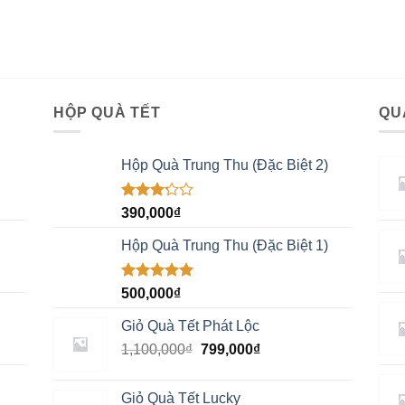
HỘP QUÀ TẾT
QU
Hộp Quà Trung Thu (Đặc Biệt 2)
Được
390,000
₫
xếp
hạng
Hộp Quà Trung Thu (Đặc Biệt 1)
3.00
5
sao
Được xếp
500,000
₫
hạng
4.67
5 sao
Giỏ Quà Tết Phát Lộc
1,100,000
₫
799,000
₫
Giỏ Quà Tết Lucky