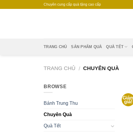
Skip
Chuyên cung cấp quà tặng cao cấp
to
content
TRANG CHỦ
SẢN PHẨM QUÀ
QUÀ TẾT
TRANG CHỦ
CHUYÊN QUÀ
/
BROWSE
Giả
giá!
V
Bánh Trung Thu
Chuyên Quà
Quà Tết