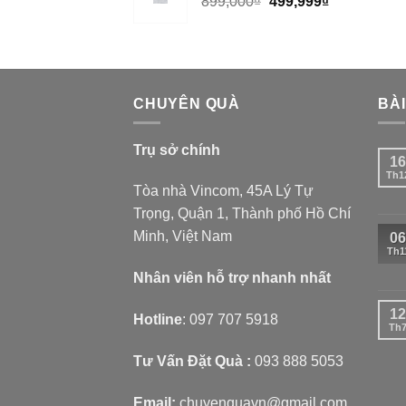
899,000
₫
499,999
₫
CHUYÊN QUÀ
BÀI
Trụ sở chính
16
Th1
Tòa nhà Vincom, 45A Lý Tự
Trọng, Quận 1, Thành phố Hồ Chí
Minh, Việt Nam
06
Th1
Nhân viên hỗ trợ nhanh nhất
12
Hotline
:
097 707 5918
Th
Tư Vấn Đặt Quà :
093 888 5053
Email:
chuyenquavn@gmail.com