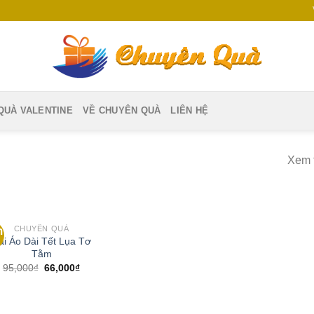
QUÀ VALENTINE
VỀ CHUYÊN QUÀ
LIÊN HỆ
Xem t
CHUYÊN QUÀ
m
Add to
ải Áo Dài Tết Lụa Tơ
Wishlist
Tằm
95,000
₫
66,000
₫