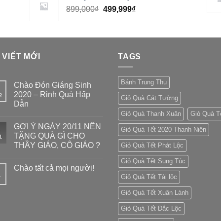
899,000
₫
499,999
₫
 VIẾT MỚI
TAGS
Bánh Trung Thu
Chào Đón Giáng Sinh
2020 – Rinh Quà Hấp
2
Giỏ Quà Cát Tường
Dẫn
Giỏ Quà Thanh Xuân
Giỏ Quà T
GỢI Ý NGÀY 20/11 NÊN
Giỏ Quà Tết 2020 Thanh Niên
TẶNG QUÀ GÌ CHO
1
THẦY GIÁO, CÔ GIÁO ?
Giỏ Quà Tết Phát Lộc
Giỏ Quà Tết Sung Túc
Chào tất cả mọi người!
Giỏ Quà Tết Tài lộc
7
Giỏ Quà Tết Xuân Lành
Giỏ Quà Tết Đắc Lộc