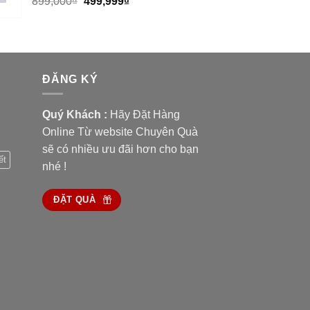
899,000
₫
499,999
₫
ĐĂNG KÝ
Quý Khách :
Hãy Đặt Hàng
Online Từ website Chuyên Quà
sẽ có nhiều ưu đãi hơn cho bạn
ết
nhé !
ĐẶT QUÀ