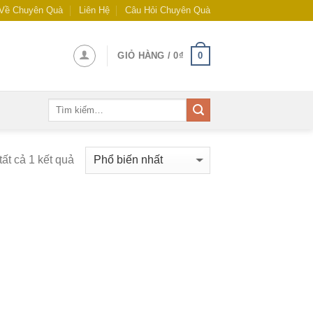
Về Chuyên Quà
Liên Hệ
Câu Hỏi Chuyên Quà
0
GIỎ HÀNG /
0
₫
ất cả 1 kết quả