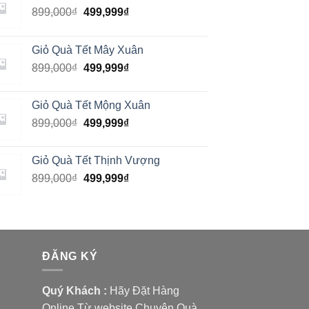
899,000
₫
499,999
₫
Giỏ Quà Tết Mây Xuân
899,000
₫
499,999
₫
Giỏ Quà Tết Mộng Xuân
899,000
₫
499,999
₫
Giỏ Quà Tết Thịnh Vượng
899,000
₫
499,999
₫
ĐĂNG KÝ
Quý Khách :
Hãy Đặt Hàng
Online Từ website Chuyên Quà