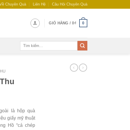
Về Chuyên Quà
Liên Hệ
Câu Hỏi Chuyên Quà
0
GIỎ HÀNG /
0
₫
THU
 Thu
goài là hộp quà
iệu giấy mỹ thuật
Đông Hồ “cá chép