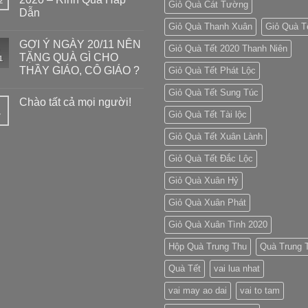
2
Giỏ Quà Cát Tường
Dẫn
Giỏ Quà Thanh Xuân
Giỏ Quà T
GỢI Ý NGÀY 20/11 NÊN
Giỏ Quà Tết 2020 Thanh Niên
TẶNG QUÀ GÌ CHO
1
THẦY GIÁO, CÔ GIÁO ?
Giỏ Quà Tết Phát Lộc
Giỏ Quà Tết Sung Túc
Chào tất cả mọi người!
Giỏ Quà Tết Tài lộc
7
Giỏ Quà Tết Xuân Lành
Giỏ Quà Tết Đắc Lộc
Giỏ Quà Xuân Hỷ
Giỏ Quà Xuân Phát
Giỏ Quà Xuân Tình 2020
Hộp Quà Trung Thu
Quà Trung 
Quà Tết
vai lua nhat
vai may ao dai
vai to tam