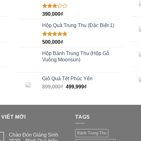
Được
390,000
₫
xếp
hạng
Hộp Quà Trung Thu (Đặc Biệt 1)
3.00
5
sao
Được xếp
500,000
₫
hạng
4.67
5 sao
Hộp Bánh Trung Thu (Hộp Gỗ
Vuông Moonsun)
Giỏ Quà Tết Phúc Yến
899,000
₫
499,999
₫
 VIẾT MỚI
TAGS
Bánh Trung Thu
Chào Đón Giáng Sinh
2020 – Rinh Quà Hấp