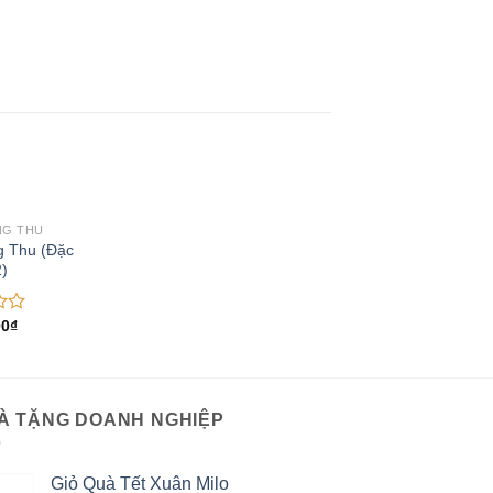
NG THU
Add to
g Thu (Đặc
Wishlist
2)
00
₫
À TẶNG DOANH NGHIỆP
Giỏ Quà Tết Xuân Milo