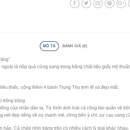
MÔ TẢ
ĐÁNH GIÁ (0)
răng”
ngoài là hộp quà cứng sang trọng bằng chất liệu giấy mỹ thuật đ
liệu thiếc, cộng thêm 4 bánh Trung Thu tinh tế và đẹp mắt.
 trông trăng
thiêng của nhân dân ta. Từ hình ảnh loài cá cõng táo quân về t
g nét đẹp riêng về sự mạnh mẽ, vững bền ý chí, sự cao sang củ
àn hảo. Cá chép nhìn trăng tròn có nhiều cách lý giải khác nha