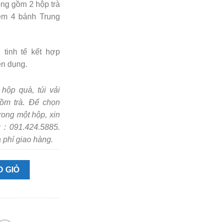
rong gồm 2 hộp trà
hêm 4 bánh Trung
 tinh tế kết hợp
ện dụng.
hộp quà, túi vải
ồm trà. Để chọn
trong một hộp, xin
 : 091.424.5885.
phí giao hàng.
 GIỎ