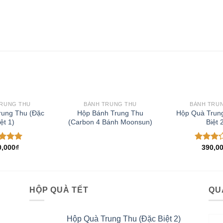
TRUNG THU
BÁNH TRUNG THU
BÁNH TRU
Add to
Add to
rung Thu (Đặc
Hộp Bánh Trung Thu
Hộp Quà Trun
Wishlist
Wishlist
ệt 1)
(Carbon 4 Bánh Moonsun)
Biệt 
0,000
₫
390,0
 xếp
Được
g
4.67
xếp
o
hạng
3.00
5
sao
HỘP QUÀ TẾT
QU
Hộp Quà Trung Thu (Đặc Biệt 2)