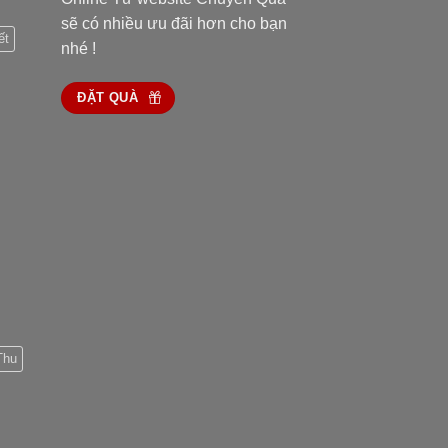
sẽ có nhiều ưu đãi hơn cho bạn
ết
nhé !
ĐẶT QUÀ
Thu