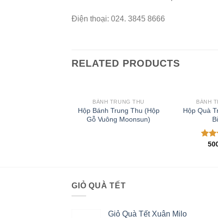
Điện thoại: 024. 3845 8666
RELATED PRODUCTS
BÁNH TRUNG THU
BÁNH 
Add to
Hộp Bánh Trung Thu (Hộp
Hộp Quà T
Wishlist
Gỗ Vuông Moonsun)
Bi
50
Được
hạn
5 sa
GIỎ QUÀ TẾT
Giỏ Quà Tết Xuân Milo