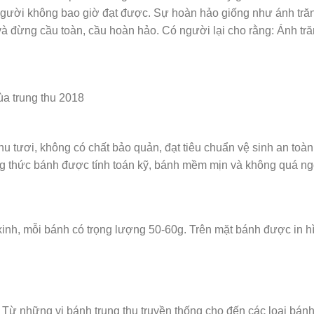
người không bao giờ đạt được. Sự hoàn hảo giống như ánh tr
và đừng cầu toàn, cầu hoàn hảo. Có người lại cho rằng: Ánh tr
ùa trung thu 2018
 thu tươi, không có chất bảo quản, đạt tiêu chuẩn vệ sinh an t
ông thức bánh được tính toán kỹ, bánh mềm mịn và không quá ng
 xinh, mỗi bánh có trọng lượng 50-60g. Trên mặt bánh được in h
 Từ những vị bánh trung thu truyền thống cho đến các loại bánh