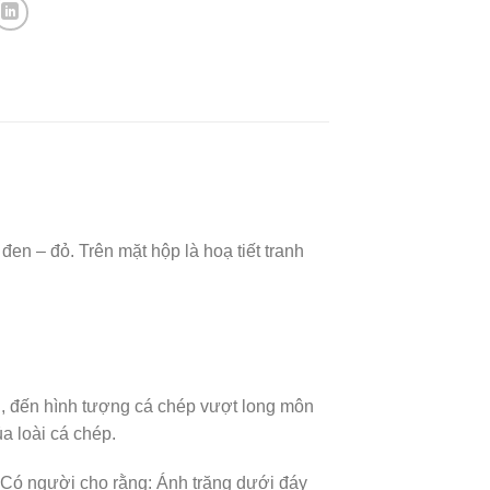
en – đỏ. Trên mặt hộp là hoạ tiết tranh
rời, đến hình tượng cá chép vượt long môn
a loài cá chép.
u. Có người cho rằng: Ánh trăng dưới đáy